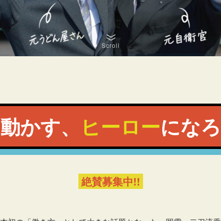
Scroll
を動かす、
ヒーロー
になろ
絶賛募集中!!