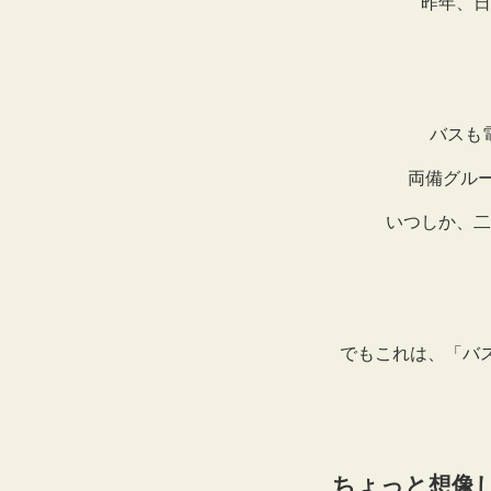
昨年、日
バスも
両備グル
いつしか、二
でもこれは、「バ
ちょっと想像