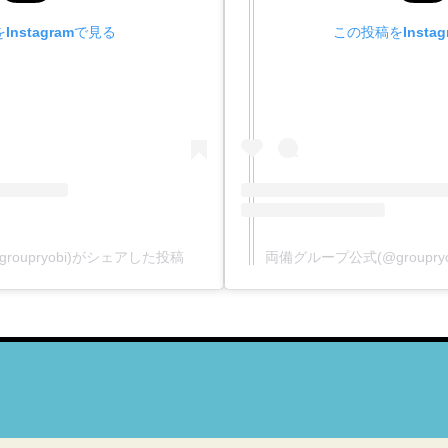
nstagramで見る
この投稿をInsta
oupryobi)がシェアした投稿
両備グループ公式(@groupr